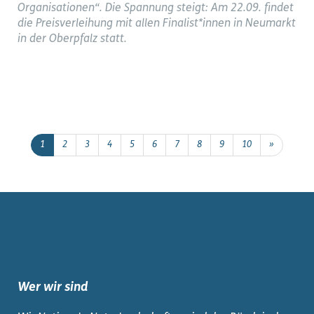
Organisationen“. Die Spannung steigt: Am 22.09. findet
die Preisverleihung mit allen Finalist*innen in Neumarkt
in der Oberpfalz statt.
1
2
3
4
5
6
7
8
9
10
»
Wer wir sind