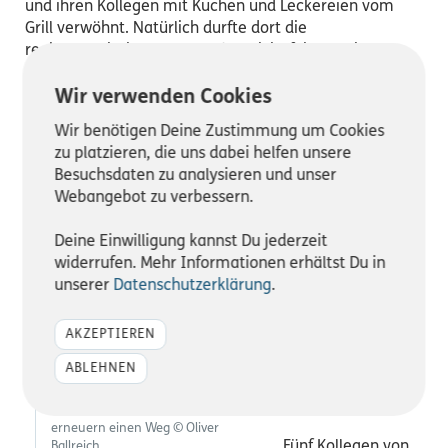
und ihren Kollegen mit Kuchen und Leckereien vom
Grill verwöhnt. Natürlich durfte dort die
regionaltypische „Grüne Soße“ nicht fehlen. Mit
immernoch leicht verschlammten und glücklichen
Gesichtern traten wir den Heimweg an. Neben dem
Wir verwenden Cookies
Ziel etwas für den Naturschutz zu leisten, stand für uns
Wir benötigen Deine Zustimmung um Cookies
auch der Team Building Aspekt im Zentrum. Schnell
zu platzieren, die uns dabei helfen unsere
war klar, dass so ein Tag zusammenschweißt. Am Ende
Besuchsdaten zu analysieren und unser
waren sich alle Synpulsianer einig: ‚Es gibt kein
Webangebot zu verbessern.
schlechtes Wetter, wenn die Motivation stimmt.‘ Vielen
Dank an den Naturpark Taunus. Wir kommen gern
Deine Einwilligung kannst Du jederzeit
wieder.“
widerrufen. Mehr Informationen erhältst Du in
unserer
Datenschutzerklärung
.
AKZEPTIEREN
Drei Tage
Nationalpark Harz:
ABLEHNEN
Teamarbeit für den
Naturschutz
Mitarbeiter der Firma Salesforce
erneuern einen Weg © Oliver
Fünf Kollegen von
Ballreich